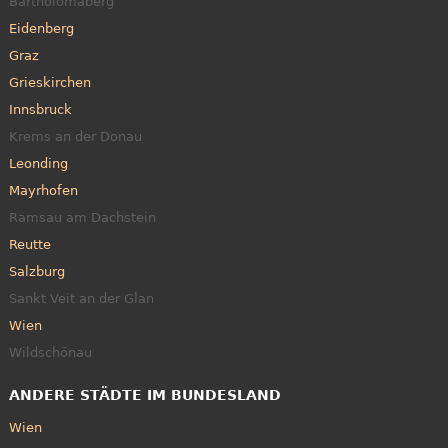
Bartholomäberg
Eidenberg
Graz
Grieskirchen
Innsbruck
Krems an der Donau
Leonding
Mayrhofen
Ramsau am Dachstein
Reutte
Salzburg
Sankt Veit an der Glan
Wien
Wildschönau
ANDERE STÄDTE IM BUNDESLAND
Wien