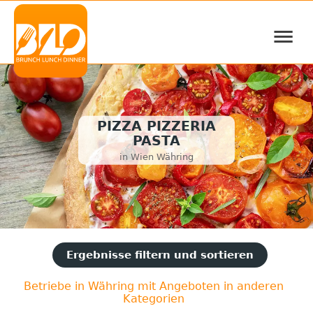
≡
PIZZA PIZZERIA
PASTA
in Wien Währing
Ergebnisse filtern und sortieren
Betriebe in Währing mit Angeboten in anderen
Kategorien