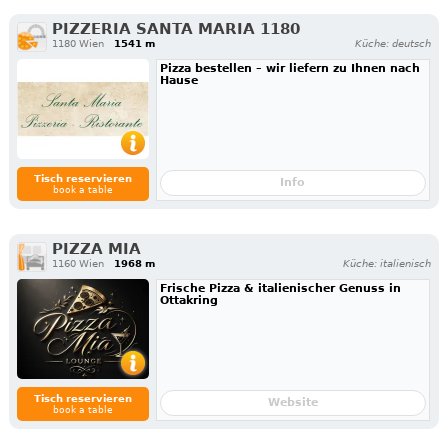
PIZZERIA SANTA MARIA 1180
1180 Wien
1541 m
Küche: deutsch
Pizza bestellen – wir liefern zu Ihnen nach
Hause
Tisch reservieren
Info
book a table
PIZZA MIA
1160 Wien
1968 m
Küche: italienisch
Frische Pizza & italienischer Genuss in
Ottakring
Tisch reservieren
Website
book a table