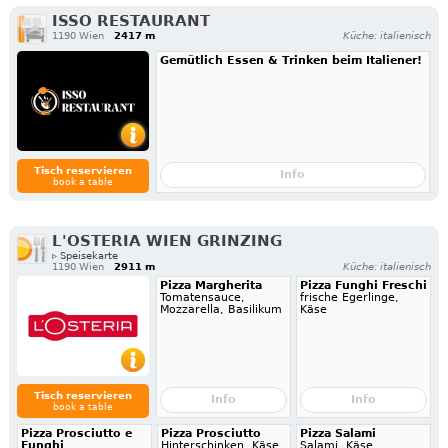
ISSO RESTAURANT
1190 Wien
2417 m
Küche: italienisch
Gemütlich Essen & Trinken beim Italiener!
Tisch reservieren
Info
book a table
L'OSTERIA WIEN GRINZING
▹ Speisekarte
1190 Wien
2911 m
Küche: italienisch
Pizza Margherita
Pizza Funghi Freschi
Tomatensauce,
frische Egerlinge,
Mozzarella, Basilikum
Käse
Tisch reservieren
Info
Info
book a table
Pizza Prosciutto e
Pizza Prosciutto
Pizza Salami
Funghi
Hinterschinken, Käse
Salami, Käse