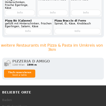
Hinterschinken,
frische Egerlinge,
Käse
Info
Info
Info
Pizza Bò (Calzone)
Pizza Braccio di Ferro
gefüllt mit Hinterschinken, frischen
Spinat, Ei, Käse, Knoblauch
Egerlingen, Salami, Käse
Info
Info
weitere Restaurants mit Pizza & Pasta im Umkreis von
3km
PIZZERIA D AMIGO
1160 Wien
1896 m
Tisch reservieren
book a table
BELIEBTE ORTE
Baden