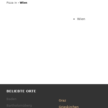
Pizza
in
›
Wien
Wien
BELIEBTE ORTE
Baden
Graz
Bartholomäberg
Grieskirchen