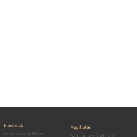
Innsbruck
Mayrhofen
Krems an der Donau
Ramsau am Dachstein