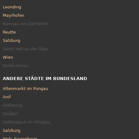
Leonding
Mayrhofen
Ramsau am Dachstein
Reutte
Salzburg
Sankt Veit an der Glan
Wien
Wildschönau
ANDERE STÄDTE IM BUNDESLAND
Altenmarkt im Pongau
Anif
Anthering
Großarl
Hollersbach im Pinzgau
Salzburg
Wals-Siezenheim