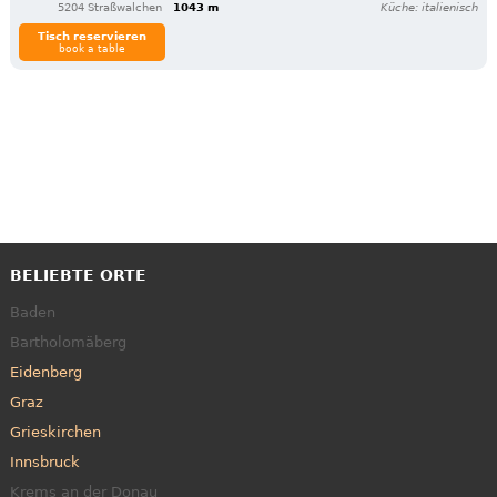
5204 Straßwalchen
1043 m
Küche: italienisch
Tisch reservieren
book a table
BELIEBTE ORTE
Baden
Bartholomäberg
Eidenberg
Graz
Grieskirchen
Innsbruck
Krems an der Donau