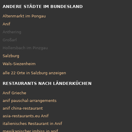
ANDERE STÄDTE IM BUNDESLAND
Altenmarkt im Pongau
Anif
Anthering
Großarl
Hollersbach im Pinzgau
Salzburg
Wals-Siezenheim
alle 22 Orte in Salzburg anzeigen
RESTAURANTS NACH LÄNDERKÜCHEN
Anif Grieche
anif pauschal-arrangements
anif china-restaurant
asia-restaurants.eu Anif
italienisches Restaurant in Anif
mexikanischer imbiss in anif