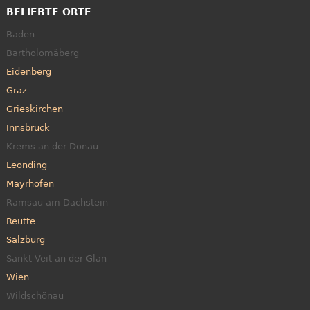
BELIEBTE ORTE
Baden
Bartholomäberg
Eidenberg
Graz
Grieskirchen
Innsbruck
Krems an der Donau
Leonding
Mayrhofen
Ramsau am Dachstein
Reutte
Salzburg
Sankt Veit an der Glan
Wien
Wildschönau