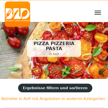
≡
PIZZA PIZZERIA
PASTA
in Anif
Ergebnisse filtern und sortieren
Betriebe in Anif mit Angeboten in anderen Kategorien