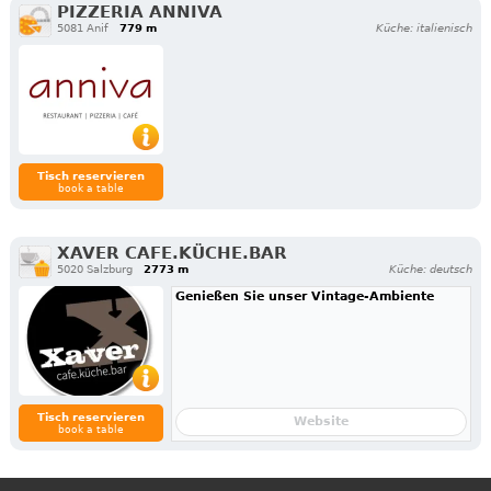
PIZZERIA ANNIVA
5081 Anif
779 m
Küche: italienisch
Tisch reservieren
book a table
XAVER CAFE.KÜCHE.BAR
5020 Salzburg
2773 m
Küche: deutsch
Genießen Sie unser Vintage-Ambiente
Tisch reservieren
Website
book a table