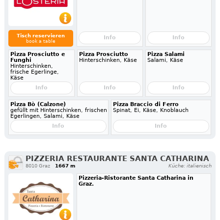
Tisch reservieren
Info
Info
book a table
Pizza Prosciutto e
Pizza Prosciutto
Pizza Salami
Funghi
Hinterschinken, Käse
Salami, Käse
Hinterschinken,
frische Egerlinge,
Käse
Info
Info
Info
Pizza Bò (Calzone)
Pizza Braccio di Ferro
gefüllt mit Hinterschinken, frischen
Spinat, Ei, Käse, Knoblauch
Egerlingen, Salami, Käse
Info
Info
PIZZERIA RESTAURANTE SANTA CATHARINA
8010 Graz
1667 m
Küche: italienisch
Pizzeria-Ristorante Santa Catharina in
Graz.