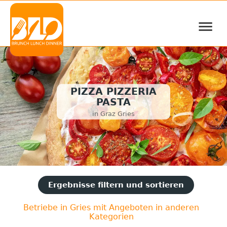
≡
PIZZA PIZZERIA
PASTA
in Graz Gries
Ergebnisse filtern und sortieren
Betriebe in Gries mit Angeboten in anderen
Kategorien