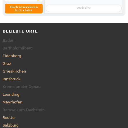
Tisch reservieren
Website
book a table
BELIEBTE ORTE
Baden
Bartholomäberg
Eidenberg
Graz
Grieskirchen
Innsbruck
Krems an der Donau
Leonding
Mayrhofen
Ramsau am Dachstein
Reutte
Salzburg