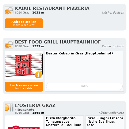
KABUL RESTAURANT PIZZERIA
8020 Graz
1051 m
Küche: deutsch
Anfrage stellen
make a request
BEST FOOD GRILL HAUPTBAHNHOF
8020 Graz
1227 m
Küche: türkisch
Bester Kebap in Graz (Hauptbahnhof)
Tisch reservieren
Info
book a table
L'OSTERIA GRAZ
▹ Speisekarte
8010 Graz
1568 m
Küche: italienisch
Pizza Margherita
Pizza Funghi Freschi
Tomatensauce,
frische Egerlinge,
Mozzarella, Basilikum
Käse