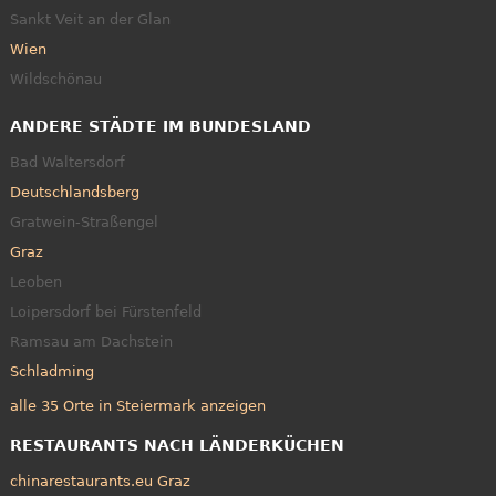
Sankt Veit an der Glan
Wien
Wildschönau
ANDERE STÄDTE IM BUNDESLAND
Bad Waltersdorf
Deutschlandsberg
Gratwein-Straßengel
Graz
Leoben
Loipersdorf bei Fürstenfeld
Ramsau am Dachstein
Schladming
alle 35 Orte in Steiermark anzeigen
RESTAURANTS NACH LÄNDERKÜCHEN
chinarestaurants.eu Graz