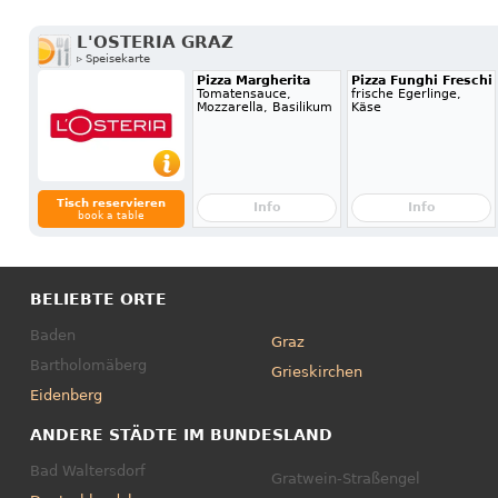
L'OSTERIA GRAZ
▹ Speisekarte
Pizza Margherita
Pizza Funghi Freschi
Tomatensauce,
frische Egerlinge,
Mozzarella, Basilikum
Käse
Tisch reservieren
Info
Info
book a table
BELIEBTE ORTE
Baden
Graz
Bartholomäberg
Grieskirchen
Eidenberg
ANDERE STÄDTE IM BUNDESLAND
Bad Waltersdorf
Gratwein-Straßengel