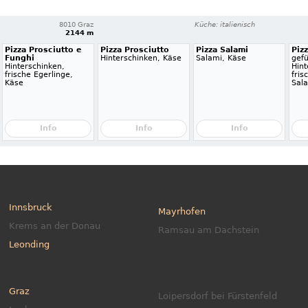
8010 Graz
Küche: italienisch
2144 m
Pizza Prosciutto e
Pizza Prosciutto
Pizza Salami
Piz
Funghi
Hinterschinken, Käse
Salami, Käse
gefü
Hinterschinken,
Hint
frische Egerlinge,
fris
Käse
Sal
Info
Info
Info
Innsbruck
Mayrhofen
Krems an der Donau
Ramsau am Dachstein
Leonding
Graz
Loipersdorf bei Fürstenfeld