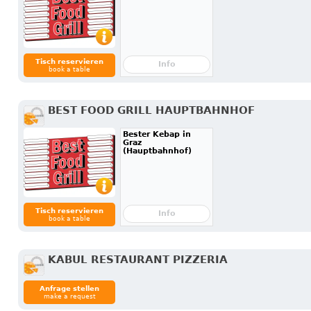
Tisch reservieren
Info
book a table
BEST FOOD GRILL HAUPTBAHNHOF
Bester Kebap in
Graz
(Hauptbahnhof)
Tisch reservieren
Info
book a table
KABUL RESTAURANT PIZZERIA
Anfrage stellen
make a request