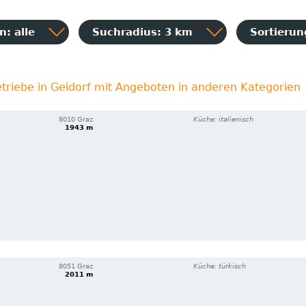
: alle
Suchradius: 3 km
Sortieru
triebe in Geidorf mit Angeboten in anderen Kategorien
8010 Graz
Küche: italienisch
1943 m
8051 Graz
Küche: türkisch
2011 m