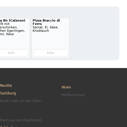
za Bò (Calzone)
Pizza Braccio di
llt mit
Ferro
erschinken,
Spinat, Ei, Käse,
chen Egerlingen,
Knoblauch
ami, Käse
Info
Info
Reutte
Wien
Salzburg
Wildschönau
Sankt Veit an der Glan
Ramsau am Dachstein