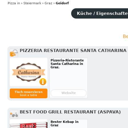
Pizza
in
›
Steiermark
›
Graz
›
Geidorf
Küche / Eigenschaften
Be
PIZZERIA RESTAURANTE SANTA CATHARINA
Pizzeria-Ristorante
Santa Catharina in
Graz.
Tisch reservieren
Website
book a table
BEST FOOD GRILL RESTAURANT (ASPAVA)
Bester Kebap in
Graz