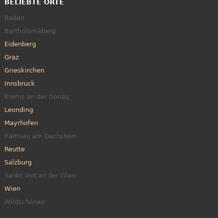
BELIEBTE ORTE
Baden
Bartholomäberg
Eidenberg
Graz
Grieskirchen
Innsbruck
Krems an der Donau
Leonding
Mayrhofen
Ramsau am Dachstein
Reutte
Salzburg
Sankt Veit an der Glan
Wien
Wildschönau