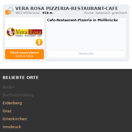
VERA ROSA PIZZERIA-RESTAURANT-CAFE
9813 Möllbrücke
918 m
Küche: italienisch, griechisch
Cafe-Restaurant-Pizzeria in Möllbrücke
Tisch reservieren
Website
book a table
BELIEBTE ORTE
Baden
Bartholomäberg
Eidenberg
Graz
Grieskirchen
Innsbruck