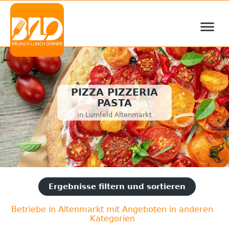
≡
PIZZA PIZZERIA
PASTA
in Lurnfeld Altenmarkt
Ergebnisse filtern und sortieren
Betriebe in Altenmarkt mit Angeboten in anderen
Kategorien