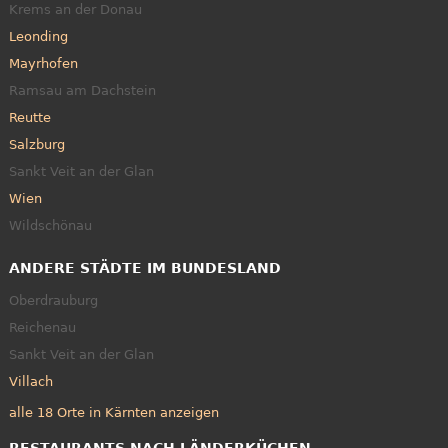
Krems an der Donau
Leonding
Mayrhofen
Ramsau am Dachstein
Reutte
Salzburg
Sankt Veit an der Glan
Wien
Wildschönau
ANDERE STÄDTE IM BUNDESLAND
Oberdrauburg
Reichenau
Sankt Veit an der Glan
Villach
alle 18 Orte in Kärnten anzeigen
RESTAURANTS NACH LÄNDERKÜCHEN