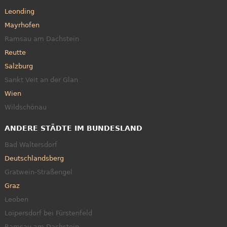
Leonding
Mayrhofen
Ramsau am Dachstein
Reutte
Salzburg
Sankt Veit an der Glan
Wien
Wildschönau
ANDERE STÄDTE IM BUNDESLAND
Bad Waltersdorf
Deutschlandsberg
Gratwein-Straßengel
Graz
Leoben
Loipersdorf bei Fürstenfeld
Ramsau am Dachstein