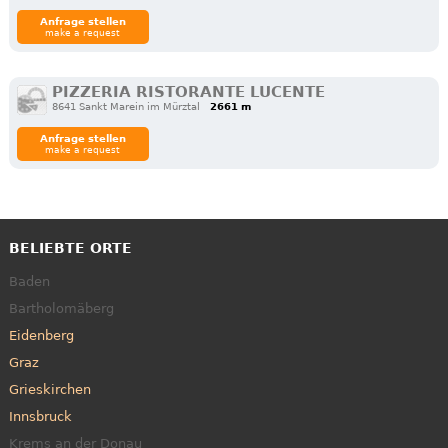
Anfrage stellen
make a request
PIZZERIA RISTORANTE LUCENTE
8641 Sankt Marein im Mürztal
2661 m
Anfrage stellen
make a request
BELIEBTE ORTE
Baden
Bartholomäberg
Eidenberg
Graz
Grieskirchen
Innsbruck
Krems an der Donau