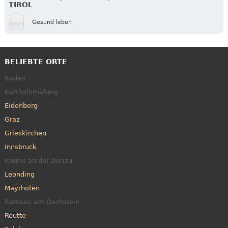
TIROL
Gesund leben
BELIEBTE ORTE
Baden
Bartholomäberg
Eidenberg
Graz
Grieskirchen
Innsbruck
Krems an der Donau
Leonding
Mayrhofen
Ramsau am Dachstein
Reutte