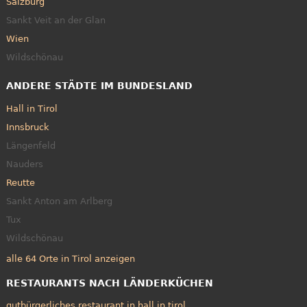
Salzburg
Sankt Veit an der Glan
Wien
Wildschönau
ANDERE STÄDTE IM BUNDESLAND
Hall in Tirol
Innsbruck
Längenfeld
Nauders
Reutte
Sankt Anton am Arlberg
Tux
Wildschönau
alle 64 Orte in Tirol anzeigen
RESTAURANTS NACH LÄNDERKÜCHEN
gutbürgerliches restaurant in hall in tirol