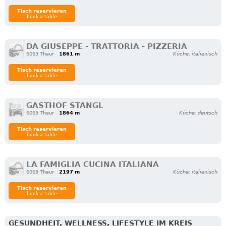
Tisch reservieren
book a table
DA GIUSEPPE - TRATTORIA - PIZZERIA
6065 Thaur
1861 m
Küche: italienisch
Tisch reservieren
book a table
GASTHOF STANGL
6065 Thaur
1864 m
Küche: deutsch
Tisch reservieren
book a table
LA FAMIGLIA CUCINA ITALIANA
6065 Thaur
2197 m
Küche: italienisch
Tisch reservieren
book a table
GESUNDHEIT, WELLNESS, LIFESTYLE IM KREIS