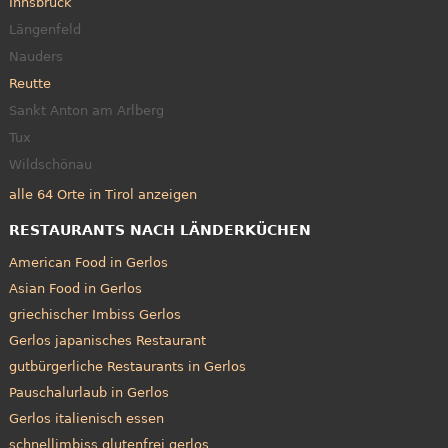
Innsbruck
Längenfeld
Nauders
Reutte
Sankt Anton am Arlberg
Tux
Wildschönau
alle 64 Orte in Tirol anzeigen
RESTAURANTS NACH LÄNDERKÜCHEN
American Food in Gerlos
Asian Food in Gerlos
griechischer Imbiss Gerlos
Gerlos japanisches Restaurant
gutbürgerliche Restaurants in Gerlos
Pauschalurlaub in Gerlos
Gerlos italienisch essen
schnellimbiss glutenfrei gerlos