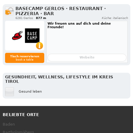
BASECAMP GERLOS · RESTAURANT ·
PIZZERIA · BAR
6281 Gerlos
877 m
Küche: italienisch
Wir freuen uns auf dich und deine
Freunde!
Tisch reservieren
Website
book a table
GESUNDHEIT, WELLNESS, LIFESTYLE IM KREIS
TIROL
Gesund leben
BELIEBTE ORTE
Baden
Bartholomäberg