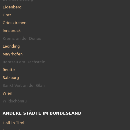
Eidenberg
Graz
Grieskirchen
Innsbruck
Krems an der Donau
Leonding
Mayrhofen
Ramsau am Dachstein
Reutte
Salzburg
Sankt Veit an der Glan
Wien
Wildschönau
ANDERE STÄDTE IM BUNDESLAND
Hall in Tirol