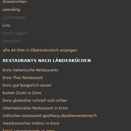
Grieskirchen
Leonding
Lichtenberg
Linz
Sankt Agatha
Vorchdorf
alle 44 Orte in Oberösterreich anzeigen
RESTAURANTS NACH LÄNDERKÜCHEN
Enns italienische Restaurants
Enns Thai Restaurant
Enns gut bürgerlich essen
Kaiten Zushi in Enns
Enns glutenfrei schnell und sicher
internationales Restaurant in Enns
indisches.restaurant-gasthaus.de/oberoesterreich
mexikanischer Imbiss in Enns
hotel arrangements in enns