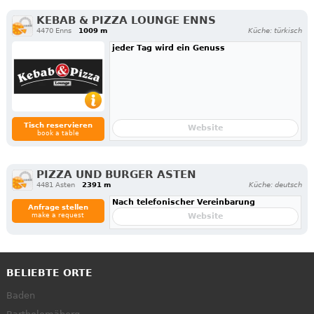
KEBAB & PIZZA LOUNGE ENNS
4470 Enns
1009 m
Küche: türkisch
jeder Tag wird ein Genuss
Tisch reservieren
Website
book a table
PIZZA UND BURGER ASTEN
4481 Asten
2391 m
Küche: deutsch
Nach telefonischer Vereinbarung
Anfrage stellen
make a request
Website
BELIEBTE ORTE
Baden