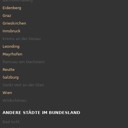
Bartholomäberg
Eidenberg
Graz
Grieskirchen
Innsbruck
Krems an der Donau
Leonding
Mayrhofen
Ramsau am Dachstein
Reutte
Salzburg
Sankt Veit an der Glan
Wien
Wildschönau
ANDERE STÄDTE IM BUNDESLAND
Bad Ischl