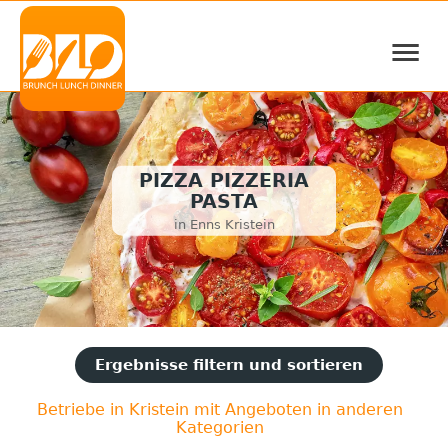
≡
PIZZA PIZZERIA
PASTA
in Enns Kristein
Ergebnisse filtern und sortieren
Betriebe in Kristein mit Angeboten in anderen
Kategorien